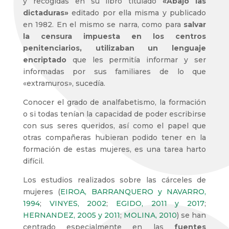
y recogidas en su libro titulado
«Abajo las
dictaduras»
editado por ella misma y publicado
en 1982. En el mismo se narra, como para
salvar
la censura impuesta en los centros
penitenciarios, utilizaban un lenguaje
encriptado
que les permitía informar y ser
informadas por sus familiares de lo que
«extramuros», sucedía.
Conocer el grado de analfabetismo, la formación
o si todas tenían la capacidad de poder escribirse
con sus seres queridos, así como el papel que
otras compañeras hubieran podido tener en la
formación de estas mujeres, es una tarea harto
difícil.
Los estudios realizados sobre las cárceles de
mujeres (
EIROA, BARRANQUERO y NAVARRO,
1994
;
VINYES, 2002
;
EGIDO, 2011 y 2017
;
HERNANDEZ, 2005 y 2011
;
MOLINA, 2010
) se han
centrado especialmente en las
fuentes