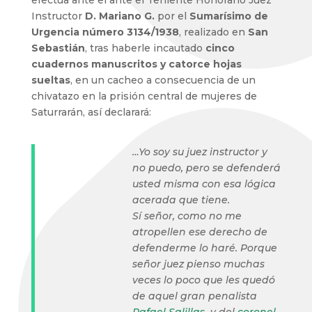
efectua ante el ante el Teniente Honorario Juez
Instructor
D. Mariano G.
por el
Sumarísimo de
Urgencia número 3134/1938
, realizado en
San
Sebastián
, tras haberle incautado
cinco
cuadernos manuscritos y catorce hojas
sueltas
, en un cacheo a consecuencia de un
chivatazo en la prisión central de mujeres de
Saturrarán, así declarará:
…Yo soy su juez instructor y
no puedo, pero se defenderá
usted misma con esa lógica
acerada que tiene.
Sí señor, como no me
atropellen ese derecho de
defenderme lo haré. Porque
señor juez pienso muchas
veces lo poco que les quedó
de aquel gran penalista