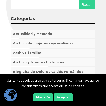
A
b
r
a
p
o
rt
Categorías
p
o
ir
k
Actualidad y Memoria
Archivo de mujeres represaliadas
Archivo familiar
Archivo y fuentes históricas
Biografía de Dolores Valdés Fernández
Utilizamos cookies propias y de terceros. Si continúa navegando
Cárceles y represión franquista
Mujeres represaliadas
consideramos que acepta el uso de cookies.
Prisiones franquistas
Más Info
Aceptar
Sistema penitenciario