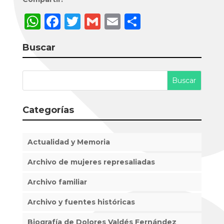
W
F
T
G
E
C
h
a
w
m
m
o
Buscar
a
c
it
ai
ai
m
ts
e
te
l
l
p
A
b
r
a
p
o
rt
Categorías
p
o
ir
k
Actualidad y Memoria
Archivo de mujeres represaliadas
Archivo familiar
Archivo y fuentes históricas
Biografía de Dolores Valdés Fernández